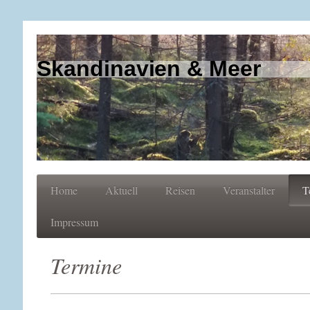
Skandinavien & Meer
Home
Aktuell
Reisen
Veranstalter
T
Impressum
Termine