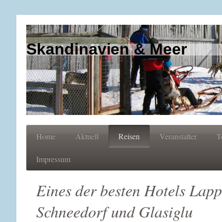
Skandinavien & Meer
Home
Aktuell
Reisen
Veranstalter
T
Impressum
Eines der besten Hotels Lappl
Schneedorf und Glasiglu