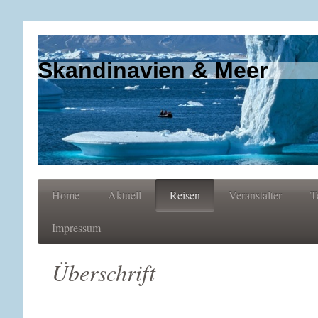
Skandinavien & Meer
Home
Aktuell
Reisen
Veranstalter
T
Impressum
Überschrift