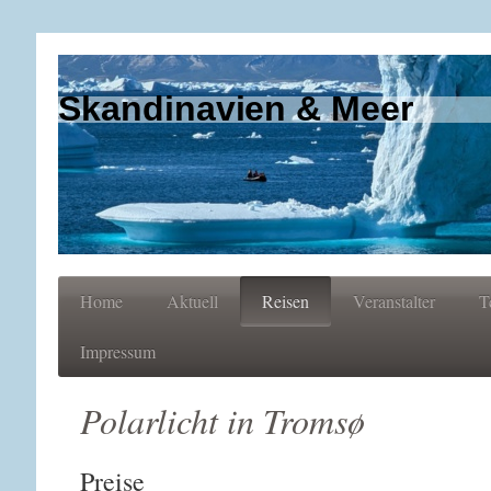
Skandinavien & Meer
Home
Aktuell
Reisen
Veranstalter
T
Impressum
Polarlicht in Tromsø
Preise