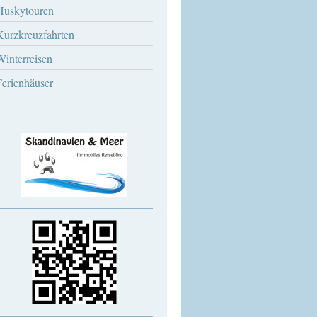
Huskytouren
Kurzkreuzfahrten
Winterreisen
Ferienhäuser