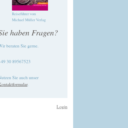
Reiseführer vom
Michael Müller Verlag
Sie haben Fragen?
Wir beraten Sie gerne.
+49 30 89567523
Nutzen Sie auch unser
Kontaktformular
.
Login